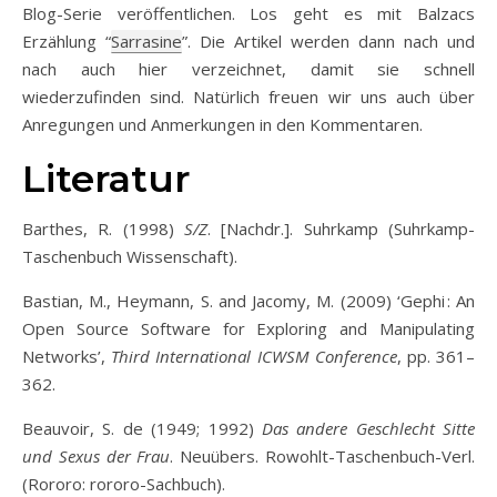
Blog-Serie veröffentlichen. Los geht es mit Balzacs
Erzählung “
Sarrasine
”. Die Artikel werden dann nach und
nach auch hier verzeichnet, damit sie schnell
wiederzufinden sind. Natürlich freuen wir uns auch über
Anregungen und Anmerkungen in den Kommentaren.
Literatur
Barthes, R. (1998)
S/Z
. [Nachdr.]. Suhrkamp (Suhrkamp-
Taschenbuch Wissenschaft).
Bastian, M., Heymann, S. and Jacomy, M. (2009) ‘Gephi : An
Open Source Software for Exploring and Manipulating
Networks’,
Third International ICWSM Conference
, pp. 361–
362.
Beauvoir, S. de (1949; 1992)
Das andere Geschlecht Sitte
und Sexus der Frau
. Neuübers. Rowohlt-Taschenbuch-Verl.
(Rororo: rororo-Sachbuch).