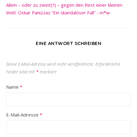
Allein – oder zu zweit(?) – gegen den Rest einer kleinen
Welt: Oskar Panizzas “Ein skandalöser Fall” - m*w
EINE ANTWORT SCHREIBEN
Deine E-Mail-Adresse wird nicht veröffentlicht.
Erforderliche
Felder sind mit
*
markiert
Name
*
E-Mail-Adresse
*