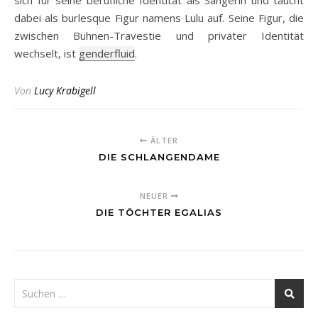
sich für seine berufliche Identität als Sängerin und taucht
dabei als burlesque Figur namens Lulu auf. Seine Figur, die
zwischen Bühnen-Travestie und privater Identität
wechselt, ist
genderfluid
.
Von
Lucy Krabigell
ÄLTER
DIE SCHLANGENDAME
NEUER
DIE TÖCHTER EGALIAS