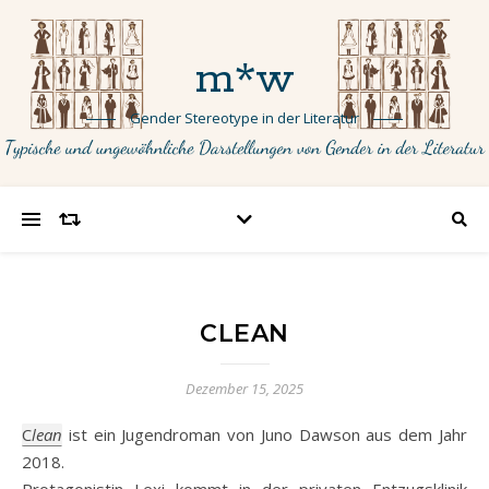
m*w
Gender Stereotype in der Literatur
CLEAN
Dezember 15, 2025
Clean
ist ein Jugendroman von Juno Dawson aus dem Jahr
2018.